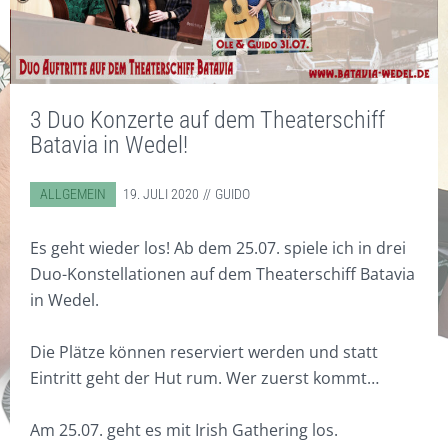
MEINE INSTRUMENTE UND
STANDARD
TASCHEN
CD/DVD
KONTAKT
ZUBEHÖR
EBENHOLZ
ZUBEHÖR
DISKOGRAFIE
SONSTIGES
WORKSHOPS
COCOBOLO
DIGITAL WORKSHOPS
SOUNDBEISPIELE
BODHRÁN WITZE
WARENKORB
3 Duo Konzerte auf dem Theaterschiff
HOT RODS
DVD
VIDEOS
DIGITAL WORKSHOPS
Batavia in Wedel!
KLICKSTICKS
CDS
FOTOS
ABGELEGT IN:
ALLGEMEIN
19. JULI 2020
GUIDO
BESEN/BORSTEN
KUNSTDRUCKE
Es geht wieder los! Ab dem 25.07. spiele ich in drei
FILZ
T-SHIRTS & POLO-SHIRTS
Duo-Konstellationen auf dem Theaterschiff Batavia
VERY SPECIAL
GUTSCHEINE
in Wedel.
Die Plätze können reserviert werden und statt
Eintritt geht der Hut rum. Wer zuerst kommt…
Am 25.07. geht es mit Irish Gathering los.