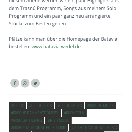
diesem Abend werden wir ein paar Highlights aus
dem Trasnú Programm, Songs aus meinem Solo
Programm und ein paar ganz neu arrangierte
Stücke zum Besten geben.
Plätze kann man über die Homepage der Batavia
bestellen:
www.batavia-wedel.de
VERSCHLAGWORTET
CELTIC
CELTIC FOLK
CELTIC MUSIC
IRISCHE MUSIK
IRISCHE RAHMENTROMMEL
IRISH FOLK
IRISH GATHERING
IRISH MUSIC
IRISH TRADITIONAL FOLK MUSIC
IRISH TRADITIONAL MUSIC