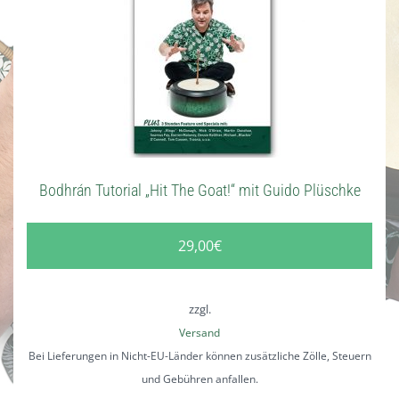
MEINE INSTRUMENTE UND
STANDARD
TASCHEN
CD/DVD
KONTAKT
ZUBEHÖR
EBENHOLZ
ZUBEHÖR
DISKOGRAFIE
SONSTIGES
WORKSHOPS
COCOBOLO
DIGITAL WORKSHOPS
SOUNDBEISPIELE
BODHRÁN WITZE
WARENKORB
HOT RODS
DVD
VIDEOS
DIGITAL WORKSHOPS
KLICKSTICKS
CDS
FOTOS
Bodhrán Tutorial „Hit The Goat!“ mit Guido Plüschke
BESEN/BORSTEN
KUNSTDRUCKE
FILZ
T-SHIRTS & POLO-SHIRTS
29,00
€
VERY SPECIAL
GUTSCHEINE
zzgl.
Versand
Bei Lieferungen in Nicht-EU-Länder können zusätzliche Zölle, Steuern
und Gebühren anfallen.