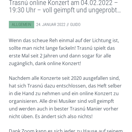
Trasnú online Konzert am 04.02.2022 –
19:30 Uhr – voll geimpft und ungeprobt…
ABGELEGT IN:
ALLGEMEIN
24. JANUAR 2022
GUIDO
Wenn das scheue Reh einmal auf der Lichtung ist,
sollte man nicht lange fackeln! Trasnú spielt das
erste Mal seit 2 Jahren und dann sogar für alle
zugänglich, dank online Konzert!
Nachdem alle Konzerte seit 2020 ausgefallen sind,
hat sich Trasnú dazu entschlossen, das Heft selber
in die Hand zu nehmen und ein online Konzert zu
organisieren. Alle drei Musiker sind voll geimpft
und werden auch in bester Trasnú Manier vorher
nicht üben. Es ändert sich also nichts!
Dank Zoom kann es sich jeder zu Hause auf seinem