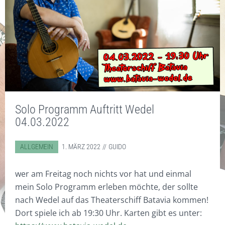
MEINE INSTRUMENTE UND
STANDARD
TASCHEN
CD/DVD
KONTAKT
ZUBEHÖR
EBENHOLZ
ZUBEHÖR
DISKOGRAFIE
SONSTIGES
WORKSHOPS
COCOBOLO
DIGITAL WORKSHOPS
SOUNDBEISPIELE
BODHRÁN WITZE
WARENKORB
HOT RODS
DVD
VIDEOS
DIGITAL WORKSHOPS
KLICKSTICKS
CDS
FOTOS
Solo Programm Auftritt Wedel
BESEN/BORSTEN
KUNSTDRUCKE
04.03.2022
FILZ
T-SHIRTS & POLO-SHIRTS
ABGELEGT IN:
ALLGEMEIN
1. MÄRZ 2022
GUIDO
VERY SPECIAL
GUTSCHEINE
wer am Freitag noch nichts vor hat und einmal
mein Solo Programm erleben möchte, der sollte
nach Wedel auf das Theaterschiff Batavia kommen!
Dort spiele ich ab 19:30 Uhr. Karten gibt es unter: