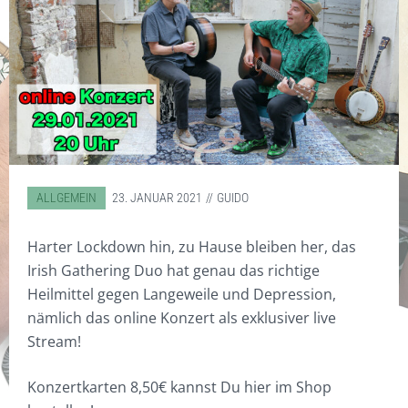
MEINE INSTRUMENTE UND
STANDARD
TASCHEN
CD/DVD
KONTAKT
ZUBEHÖR
EBENHOLZ
ZUBEHÖR
DISKOGRAFIE
SONSTIGES
WORKSHOPS
COCOBOLO
DIGITAL WORKSHOPS
SOUNDBEISPIELE
BODHRÁN WITZE
WARENKORB
HOT RODS
DVD
VIDEOS
DIGITAL WORKSHOPS
KLICKSTICKS
CDS
FOTOS
BESEN/BORSTEN
KUNSTDRUCKE
ABGELEGT IN:
ALLGEMEIN
23. JANUAR 2021
GUIDO
FILZ
T-SHIRTS & POLO-SHIRTS
Harter Lockdown hin, zu Hause bleiben her, das
VERY SPECIAL
GUTSCHEINE
Irish Gathering Duo hat genau das richtige
Heilmittel gegen Langeweile und Depression,
nämlich das online Konzert als exklusiver live
Stream!
Konzertkarten 8,50€ kannst Du hier im Shop