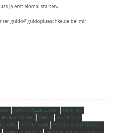
uss ja erst einmal starten…
unter guido@guidoplueschke.de bei mir!
RNEN
BANJO SPIELEN LERNEN
BODHRAN
BODHRAN WORLD
CELTIC
CELTIC FOLK
CHE MUSIC
IRISCHE MUSIK
IRISCHE RAHMENTROMMEL
IRISH TENOR BANJO
IRISH TRADITIONAL FOLK MUSIC