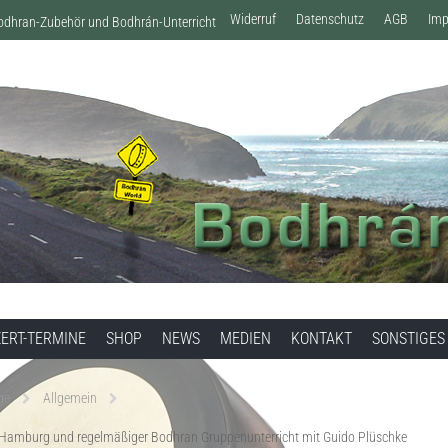
Widerruf
Datenschutz
AGB
Im
Bodhran-Zubehör und Bodhrán-Unterricht
ERT-TERMINE
SHOP
NEWS
MEDIEN
KONTAKT
SONSTIGES
ge
Allgemein
n Hamburg und regelmäßiger Bodhran Gruppenunterricht mit Guido Plüschke