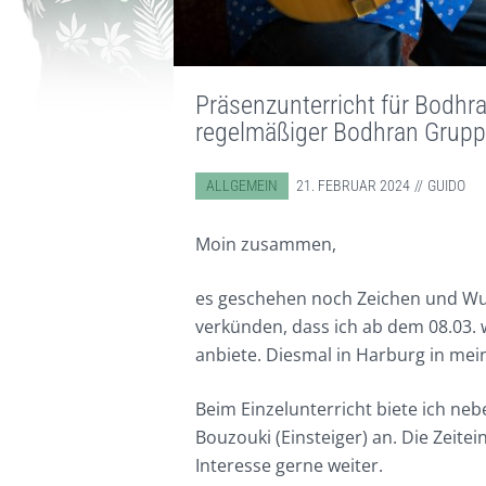
Präsenzunterricht für Bodhr
regelmäßiger Bodhran Grupp
ABGELEGT IN:
ALLGEMEIN
21. FEBRUAR 2024
GUIDO
Moin zusammen,
es geschehen noch Zeichen und Wun
verkünden, dass ich ab dem 08.03. 
anbiete. Diesmal in Harburg in me
Beim Einzelunterricht biete ich n
Bouzouki (Einsteiger) an. Die Zeitein
Interesse gerne weiter.