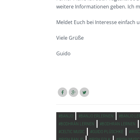
weitere Informationen geben. Ich m
Meldet Euch bei Interesse einfach 
Viele Grüße
Guido
VERSCHLAGWORTET
BANJO
BANJO ERLERNEN
BANJO LE
BODHRÁN LERNEN
BODHRAN LERNEN
CELTIC MUSIC
GUIDO PLÜSCHKE
IRIS
IRISH BANJO
IRISH FOLK
IRISH MUSIC