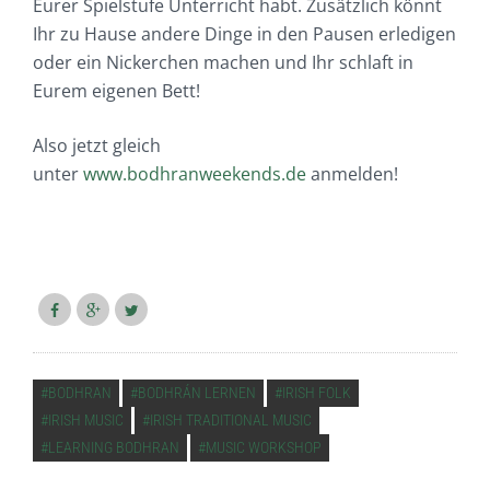
Eurer Spielstufe Unterricht habt. Zusätzlich könnt
Ihr zu Hause andere Dinge in den Pausen erledigen
oder ein Nickerchen machen und Ihr schlaft in
Eurem eigenen Bett!
Also jetzt gleich
unter
www.bodhranweekends.de
anmelden!
VERSCHLAGWORTET
BODHRAN
BODHRÁN LERNEN
IRISH FOLK
IRISH MUSIC
IRISH TRADITIONAL MUSIC
LEARNING BODHRAN
MUSIC WORKSHOP