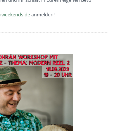
en und Ihr schlaft in Eurem eigenen Bett!
nweekends.de
anmelden!