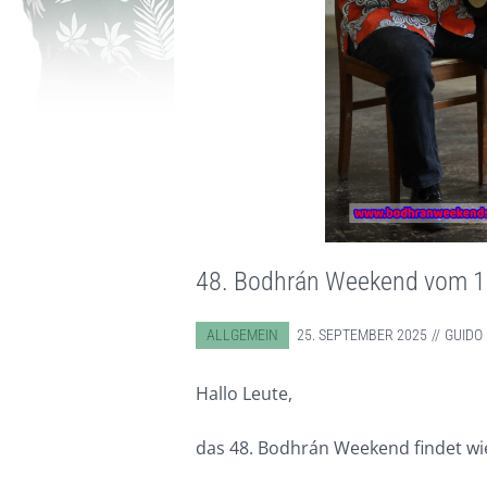
48. Bodhrán Weekend vom 1
ABGELEGT IN:
ALLGEMEIN
25. SEPTEMBER 2025
GUIDO
Hallo Leute,
das 48. Bodhrán Weekend findet wie