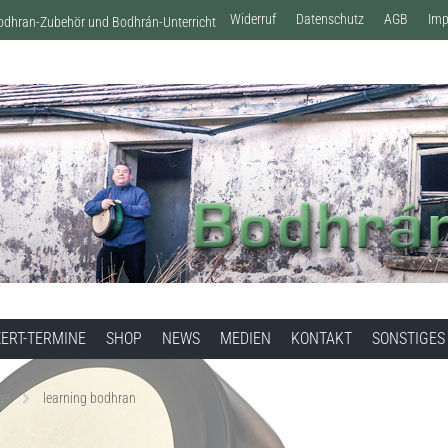
Widerruf
Datenschutz
AGB
Im
Bodhran-Zubehör und Bodhrán-Unterricht
ERT-TERMINE
SHOP
NEWS
MEDIEN
KONTAKT
SONSTIGES
ge
learning bodhran