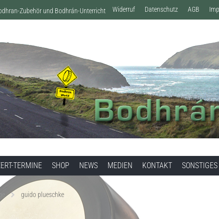
Widerruf
Datenschutz
AGB
Im
Bodhran-Zubehör und Bodhrán-Unterricht
ERT-TERMINE
SHOP
NEWS
MEDIEN
KONTAKT
SONSTIGES
ge
guido plueschke