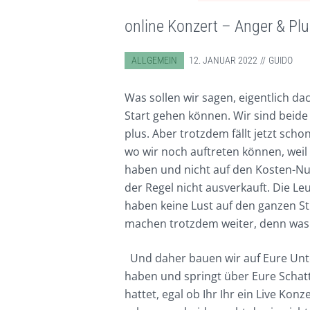
online Konzert – Anger & Plu
ABGELEGT IN:
ALLGEMEIN
12. JANUAR 2022
GUIDO
Was sollen wir sagen, eigentlich da
Start gehen können. Wir sind beid
plus. Aber trotzdem fällt jetzt sch
wo wir noch auftreten können, weil 
haben und nicht auf den Kosten-Nut
der Regel nicht ausverkauft. Die Le
haben keine Lust auf den ganzen S
machen trotzdem weiter, denn was 
Und daher bauen wir auf Eure Unt
haben und springt über Eure Schatt
hattet, egal ob Ihr Ihr ein Live Kon