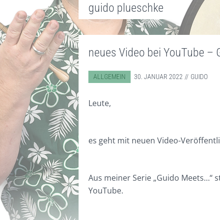
guido plueschke
neues Video bei YouTube – 
ABGELEGT IN:
ALLGEMEIN
30. JANUAR 2022
GUIDO
Leute,
es geht mit neuen Video-Veröffentl
Aus meiner Serie „Guido Meets…“ st
YouTube.