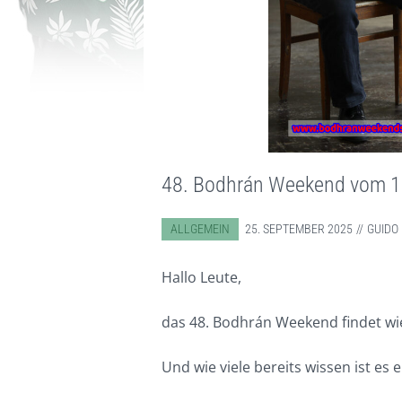
48. Bodhrán Weekend vom 1
ABGELEGT IN:
ALLGEMEIN
25. SEPTEMBER 2025
GUIDO
Hallo Leute,
das 48. Bodhrán Weekend findet wie
Und wie viele bereits wissen ist es