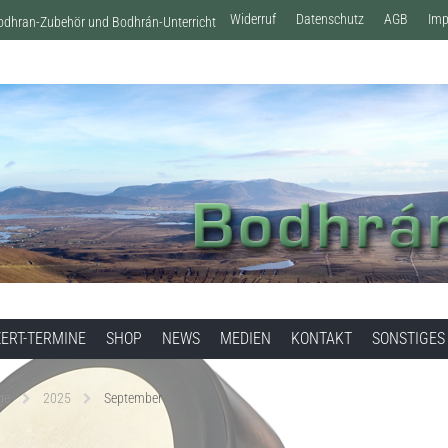
Widerruf
Datenschutz
AGB
Im
Bodhran-Zubehör und Bodhrán-Unterricht
ERT-TERMINE
SHOP
NEWS
MEDIEN
KONTAKT
SONSTIGES
ge
2025
September