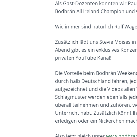
Als Gast-Dozenten konnten wir Paul
Bodhrán All Ireland Champion und w
Wie immer sind natürlich Rolf Wagel
Zusätzlich lädt uns Stevie Moises 
Abend gibt es ein exklusives Konze
privaten YouTube Kanal!
Die Vorteile beim Bodhrán Weekend 
durch halb Deutschland fahren, jeder
aufgezeichnet und die Videos allen 
Schlagmuster werden ebenfalls jed
überall teilnehmen und zuhören, we
Unterricht habt. Zusätzlich könnt 
erledigen oder ein Nickerchen mach
Also jetzt gleich unter
www.bodhra