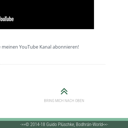
e meinen YouTube Kanal abonnieren!
BRING MICH NACH OBEN
->>© 2014-18 Guido Plüschke, Bodhrán-World<<-