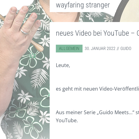
wayfaring stranger
neues Video bei YouTube – 
ABGELEGT IN:
ALLGEMEIN
30. JANUAR 2022
GUIDO
Leute,
es geht mit neuen Video-Veröffentl
Aus meiner Serie „Guido Meets…“ st
YouTube.