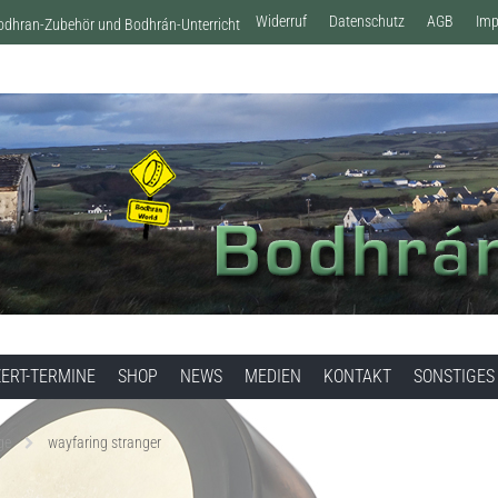
Widerruf
Datenschutz
AGB
Im
Bodhran-Zubehör und Bodhrán-Unterricht
ERT-TERMINE
SHOP
NEWS
MEDIEN
KONTAKT
SONSTIGES
ge
wayfaring stranger