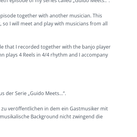
ieth episode of my series called „Guido Meets..“.
episode together with another musician. This
k, so I will meet and play with musicians from all
de that I recorded together with the banjo player
 plays 4 Reels in 4/4 rhythm and I accompany
s der Serie „Guido Meets…“.
 zu veröffentlichen in dem ein Gastmusiker mit
 musikalische Background nicht zwingend die