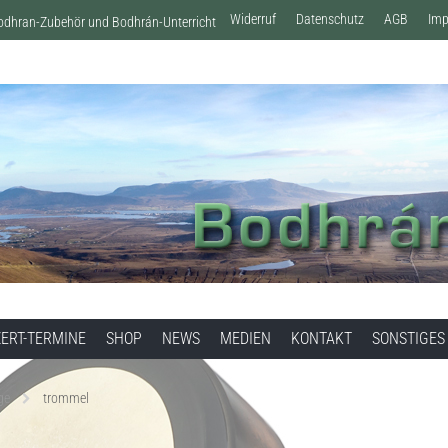
Widerruf
Datenschutz
AGB
Im
Bodhran-Zubehör und Bodhrán-Unterricht
ERT-TERMINE
SHOP
NEWS
MEDIEN
KONTAKT
SONSTIGES
ge
trommel