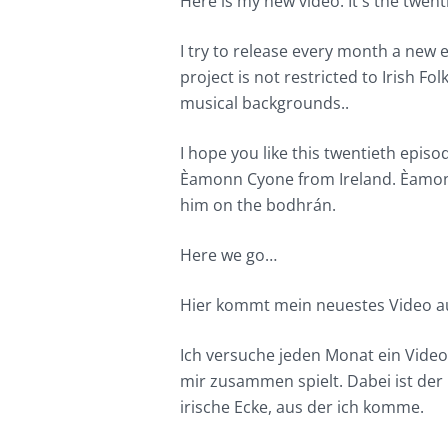
Here is my new video. It´s the twent
I try to release every month a new 
project is not restricted to Irish Fol
musical backgrounds..
I hope you like this twentieth episo
Èamonn Cyone from Ireland. Èamonn
him on the bodhrán.
Here we go…
Hier kommt mein neuestes Video au
Ich versuche jeden Monat ein Video
mir zusammen spielt. Dabei ist der
irische Ecke, aus der ich komme.