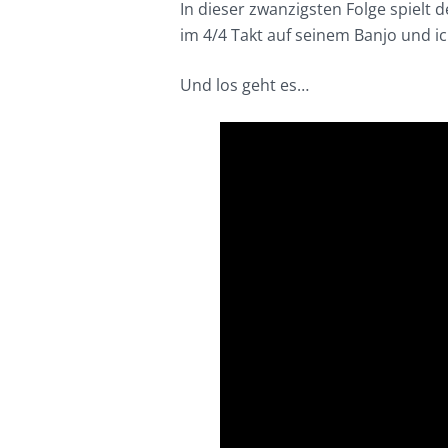
In dieser zwanzigsten Folge spielt
im 4/4 Takt auf seinem Banjo und ic
Und los geht es…