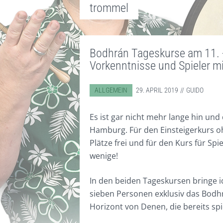
trommel
Bodhrán Tageskurse am 11. +
Vorkenntnisse und Spieler m
ABGELEGT IN:
ALLGEMEIN
29. APRIL 2019
GUIDO
Es ist gar nicht mehr lange hin un
Hamburg. Für den Einsteigerkurs o
Plätze frei und für den Kurs für Sp
wenige!
In den beiden Tageskursen bringe i
sieben Personen exklusiv das Bodhr
Horizont von Denen, die bereits sp