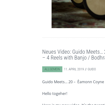
Neues Video: Guido Meets…
– 4 Reels with Banjo / Bodh
ABGELEGT IN:
ALLGEMEIN
11. APRIL 2019
GUIDO
Guido Meets… 20 – Èamonn Coyne & 
Hello togeher!