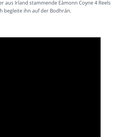
 der aus Irland stammende Eàmonn Coyne 4 Reels
h begleite ihn auf der Bodhrán.