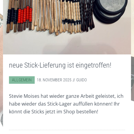
MEINE INSTRUMENTE UND
STANDARD
TASCHEN
CD/DVD
KONTAKT
ZUBEHÖR
EBENHOLZ
ZUBEHÖR
DISKOGRAFIE
SONSTIGES
WORKSHOPS
COCOBOLO
DIGITAL WORKSHOPS
SOUNDBEISPIELE
BODHRÁN WITZE
WARENKORB
HOT RODS
DVD
VIDEOS
DIGITAL WORKSHOPS
KLICKSTICKS
CDS
FOTOS
neue Stick-Lieferung ist eingetroffen!
BESEN/BORSTEN
KUNSTDRUCKE
FILZ
T-SHIRTS & POLO-SHIRTS
ABGELEGT IN:
ALLGEMEIN
18. NOVEMBER 2025
GUIDO
VERY SPECIAL
GUTSCHEINE
Stevie Moises hat wieder ganze Arbeit geleistet, ich
habe wieder das Stick-Lager auffüllen können! Ihr
könnt die Sticks jetzt im Shop bestellen!