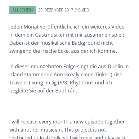
ABGELEGT IN:
ALLGEMEIN
28. DEZEMBER 2017
GUIDO
Jeden Monat veröffentliche ich ein weiteres Video
in dem ein Gastmusiker mit mir zusammen spielt.
Dabei ist der musikalische Background nicht
zwingend die irische Ecke, aus der ich komme.
In dieser neunzehnten Folge singt die aus Dublin in
Irland stammende Ann Grealy einen Tinker (Irish
Traveler) Song im Jig (6/8) Rhythmus und ich
begleite Sie auf der Bodhrán.
I will release every month a new episode together
with another musician. This project is not
restricted to Irish Folk, so I will meet and play with