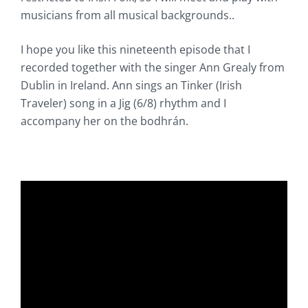
musicians from all musical backgrounds..
I hope you like this nineteenth episode that I
recorded together with the singer Ann Grealy from
Dublin in Ireland. Ann sings an Tinker (Irish
Traveler) song in a Jig (6/8) rhythm and I
accompany her on the bodhrán.