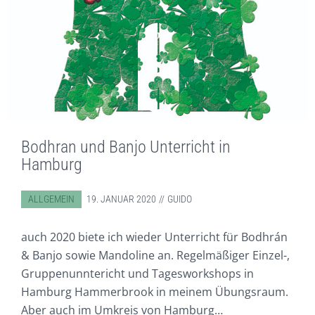
Bodhran und Banjo Unterricht in
Hamburg
ABGELEGT IN:
ALLGEMEIN
19. JANUAR 2020
GUIDO
auch 2020 biete ich wieder Unterricht für Bodhrán
& Banjo sowie Mandoline an. Regelmäßiger Einzel-,
Gruppenunntericht und Tagesworkshops in
Hamburg Hammerbrook in meinem Übungsraum.
Aber auch im Umkreis von Hamburg…