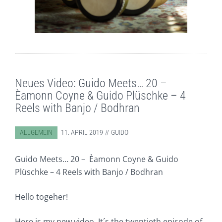
Neues Video: Guido Meets… 20 –
Èamonn Coyne & Guido Plüschke – 4
Reels with Banjo / Bodhran
ABGELEGT IN:
ALLGEMEIN
11. APRIL 2019
GUIDO
Guido Meets… 20 – Èamonn Coyne & Guido
Plüschke – 4 Reels with Banjo / Bodhran
Hello togeher!
Here is my new video. It´s the twentieth episode of