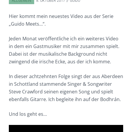
ABGELEGT IN:
ALLGEMEIN
8. OKTOBER 2017
GUIDO
Hier kommt mein neuestes Video aus der Serie
„Guido Meets…“.
Jeden Monat veröffentliche ich ein weiteres Video
in dem ein Gastmusiker mit mir zusammen spielt.
Dabei ist der musikalische Background nicht
zwingend die irische Ecke, aus der ich komme.
In dieser achtzehnten Folge singt der aus Aberdeen
in Schottland stammende Singer & Songwriter
Steve Crawford seinen eigenen Song und spielt
ebenfalls Gitarre. Ich begleite ihn auf der Bodhrán.
Und los geht es…