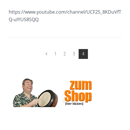
https://www.youtube.com/channel/UCF2S_8KDuVfT
Q-uIYUS8SQQ
Seiten:
1
2
3
4
Vorherige