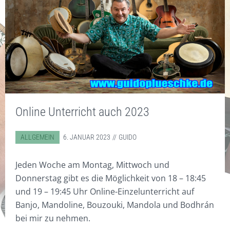
MEINE INSTRUMENTE UND
STANDARD
TASCHEN
CD/DVD
KONTAKT
ZUBEHÖR
EBENHOLZ
ZUBEHÖR
DISKOGRAFIE
SONSTIGES
WORKSHOPS
COCOBOLO
DIGITAL WORKSHOPS
SOUNDBEISPIELE
BODHRÁN WITZE
WARENKORB
HOT RODS
DVD
VIDEOS
DIGITAL WORKSHOPS
KLICKSTICKS
CDS
FOTOS
Online Unterricht auch 2023
BESEN/BORSTEN
KUNSTDRUCKE
FILZ
T-SHIRTS & POLO-SHIRTS
ABGELEGT IN:
ALLGEMEIN
6. JANUAR 2023
GUIDO
VERY SPECIAL
GUTSCHEINE
Jeden Woche am Montag, Mittwoch und
Donnerstag gibt es die Möglichkeit von 18 – 18:45
und 19 – 19:45 Uhr Online-Einzelunterricht auf
Banjo, Mandoline, Bouzouki, Mandola und Bodhrán
bei mir zu nehmen.