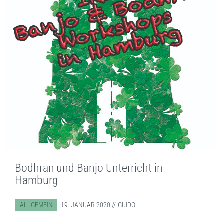
Bodhran und Banjo Unterricht in
Hamburg
ABGELEGT IN:
ALLGEMEIN
19. JANUAR 2020
GUIDO