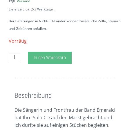
zzgl.
Versand
Lieferzeit: ca. 2-3 Werktage
Bei Lieferungen in Nicht-EU-Länder können zusätzliche Zölle, Steuern
und Gebühren anfallen.
Vorrätig
Sue
In den Warenkorb
Sheehan
-
Time
Beschreibung
Zusätzliche Informationen
´s
Ticking
Beschreibung
Menge
Die Sängerin und Frontfrau der Band Emerald
hat Ihre Solo CD auf den Markt gebracht und
ich durfte sie auf einigen Stücken begleiten.