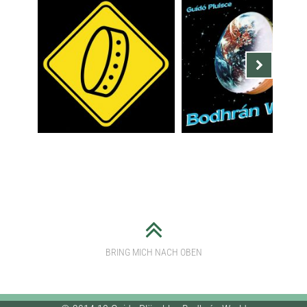
Nächste
POLO SHIRT SCHWARZ MIT
GUÍDÓ PLUISCE / GUIDO
GESTICKTEM BODHRÁN
PLÜSCHKE – BODHRÁN
LOGO
WORLD
BRING MICH NACH OBEN