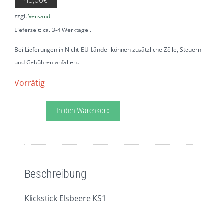
45,00
€
zzgl.
Versand
Lieferzeit: ca. 3-4 Werktage
Bei Lieferungen in Nicht-EU-Länder können zusätzliche Zölle, Steuern
und Gebühren anfallen.
Vorrätig
Klickstick
In den Warenkorb
Elsbeere
KS1
Menge
Beschreibung
Zusätzliche Informationen
Beschreibung
Klickstick Elsbeere KS1