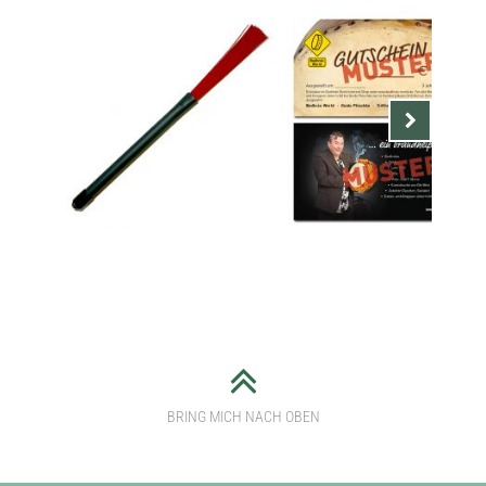
Nächste
BESEN DÜNNE BORSTEN
GESCHENK GUTSCHEIN
BE2
(VERSANDKOSTENFREI)
BRING MICH NACH OBEN