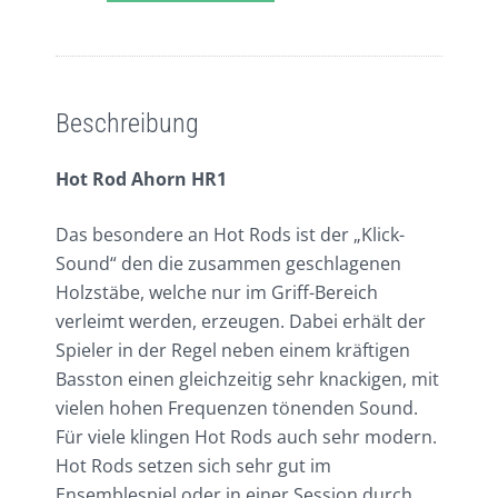
Rod
Ahorn
HR1
Beschreibung
Zusätzliche Informationen
Menge
Beschreibung
Hot Rod Ahorn HR1
Das besondere an Hot Rods ist der „Klick-
Sound“ den die zusammen geschlagenen
Holzstäbe, welche nur im Griff-Bereich
verleimt werden, erzeugen. Dabei erhält der
Spieler in der Regel neben einem kräftigen
Basston einen gleichzeitig sehr knackigen, mit
vielen hohen Frequenzen tönenden Sound.
Für viele klingen Hot Rods auch sehr modern.
Hot Rods setzen sich sehr gut im
Ensemblespiel oder in einer Session durch.