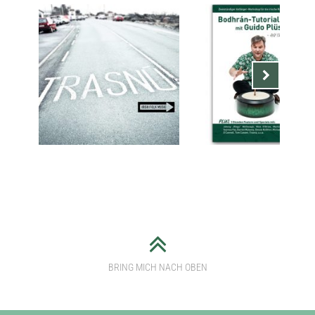
Nächste
BODHRÁN TUTORIAL „HIT
TRASNÚ IRISH FOLK MUSIC
THE GOAT!“ MIT GUIDO
– ONE FOR THE ROAD
PLÜSCHKE
BRING MICH NACH OBEN