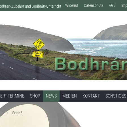
Widerruf
Datenschutz
AGB
Im
Bodhran-Zubehör und Bodhrán-Unterricht
ERT-TERMINE
SHOP
NEWS
MEDIEN
KONTAKT
SONSTIGES
ge
Seite 6