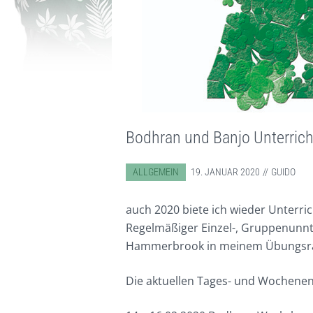
Bodhran und Banjo Unterric
ABGELEGT IN:
ALLGEMEIN
19. JANUAR 2020
GUIDO
auch 2020 biete ich wieder Unterri
Regelmäßiger Einzel-, Gruppenunn
Hammerbrook in meinem Übungsra
Die aktuellen Tages- und Wochenend