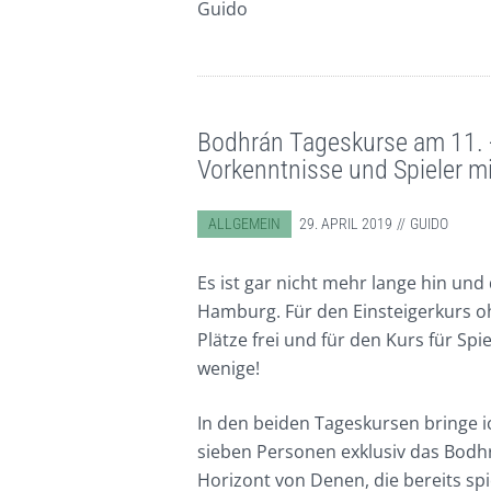
Guido
Bodhrán Tageskurse am 11. +
Vorkenntnisse und Spieler m
ABGELEGT IN:
ALLGEMEIN
29. APRIL 2019
GUIDO
Es ist gar nicht mehr lange hin un
Hamburg. Für den Einsteigerkurs o
Plätze frei und für den Kurs für Sp
wenige!
In den beiden Tageskursen bringe i
sieben Personen exklusiv das Bodhr
Horizont von Denen, die bereits sp