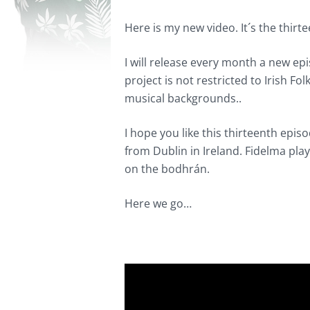
Here is my new video. It´s the thirt
I will release every month a new ep
project is not restricted to Irish Fol
musical backgrounds..
I hope you like this thirteenth epis
from Dublin in Ireland. Fidelma pl
on the bodhrán.
Here we go…