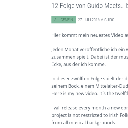
12 Folge von Guido Meets… 
ABGELEGT IN:
ALLGEMEIN
27. JULI 2016
GUIDO
Hier kommt mein neuestes Video au
Jeden Monat veröffentliche ich ein
zusammen spielt. Dabei ist der mus
Ecke, aus der ich komme.
In dieser zwölften Folge spielt der
seinem Bock, einem Mittelalter-Dud
Here is my new video. It´s the twelft
I will release every month a new ep
project is not restricted to Irish Fo
from all musical backgrounds..