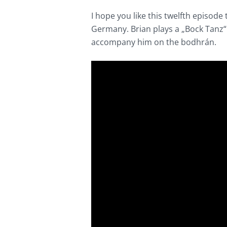
I hope you like this twelfth episod
Germany. Brian plays a „Bock Tanz“
accompany him on the bodhrán.