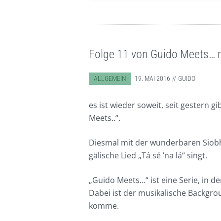
Folge 11 von Guido Meets… m
ABGELEGT IN:
ALLGEMEIN
19. MAI 2016
GUIDO
es ist wieder soweit, seit gestern g
Meets..“.
Diesmal mit der wunderbaren Siobh
gälische Lied
„Tá sé ’na lá“
singt.
„Guido Meets…“ ist eine Serie, in d
Dabei ist der musikalische Backgrou
komme.