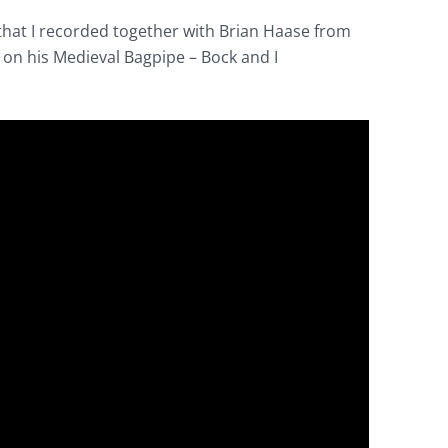
e that I recorded together with Brian Haase from
 on his Medieval Bagpipe – Bock and I