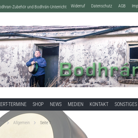
Widerruf
Datenschutz
AGB
Im
Bodhran-Zubehör und Bodhrán-Unterricht
ERT-TERMINE
SHOP
NEWS
MEDIEN
KONTAKT
SONSTIGES
ge
Allgemein
Seite 7