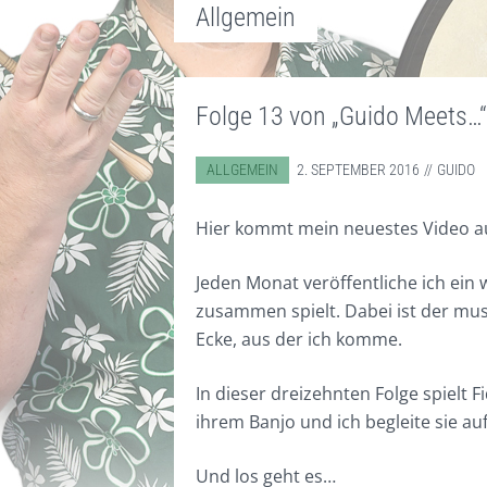
Allgemein
Folge 13 von „Guido Meets…“
ABGELEGT IN:
ALLGEMEIN
2. SEPTEMBER 2016
GUIDO
Hier kommt mein neuestes Video au
Jeden Monat veröffentliche ich ein
zusammen spielt. Dabei ist der mus
Ecke, aus der ich komme.
In dieser dreizehnten Folge spielt 
ihrem Banjo und ich begleite sie au
Und los geht es…