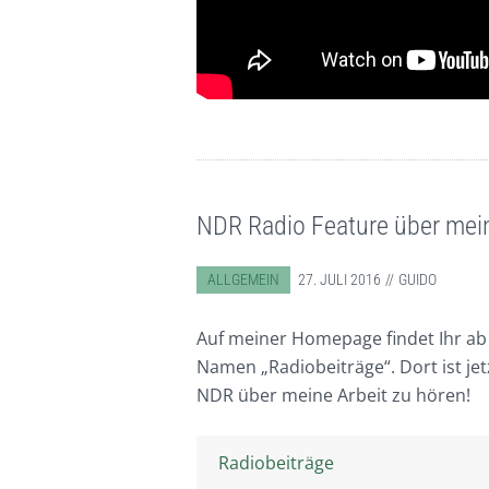
NDR Radio Feature über mein
ABGELEGT IN:
ALLGEMEIN
27. JULI 2016
GUIDO
Auf meiner Homepage findet Ihr ab 
Namen „Radiobeiträge“. Dort ist je
NDR über meine Arbeit zu hören!
Radiobeiträge