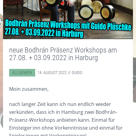
MEINE INSTRUMENTE UND
STANDARD
TASCHEN
CD/DVD
KONTAKT
ZUBEHÖR
EBENHOLZ
ZUBEHÖR
DISKOGRAFIE
SONSTIGES
WORKSHOPS
COCOBOLO
DIGITAL WORKSHOPS
SOUNDBEISPIELE
BODHRÁN WITZE
WARENKORB
HOT RODS
DVD
VIDEOS
DIGITAL WORKSHOPS
neue Bodhrán Präsenz Workshops am
KLICKSTICKS
CDS
FOTOS
27.08. + 03.09.2022 in Harburg
BESEN/BORSTEN
KUNSTDRUCKE
ABGELEGT IN:
ALLGEMEIN
14. AUGUST 2022
GUIDO
FILZ
T-SHIRTS & POLO-SHIRTS
Moin zusammen,
VERY SPECIAL
GUTSCHEINE
nach langer Zeit kann ich nun endlich wieder
verkünden, dass ich in Hamburg zwei Bodhrán-
Präsenz-Workshops anbieten kann. Einmal für
Einsteiger:inn ohne Vorkenntnisse und einmal für
Spieler:innen mit Vorkenntnissen!