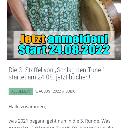
Die 3. Staffel von „Schlag den Tune!“
startet am 24.08. jetzt buchen!
ABGELEGT IN:
ALLGEMEIN
5. AUGUST 2022
GUIDO
Hallo zusammen,
was 2021 begann geht nun in die 3. Runde. Was