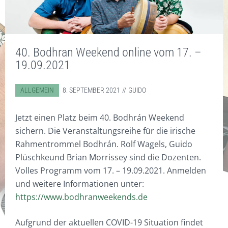
MEINE INSTRUMENTE UND
STANDARD
TASCHEN
CD/DVD
KONTAKT
ZUBEHÖR
EBENHOLZ
ZUBEHÖR
DISKOGRAFIE
SONSTIGES
WORKSHOPS
COCOBOLO
DIGITAL WORKSHOPS
SOUNDBEISPIELE
BODHRÁN WITZE
WARENKORB
40. Bodhran Weekend online vom 17. –
19.09.2021
HOT RODS
DVD
VIDEOS
DIGITAL WORKSHOPS
KLICKSTICKS
CDS
FOTOS
ABGELEGT IN:
ALLGEMEIN
8. SEPTEMBER 2021
GUIDO
BESEN/BORSTEN
KUNSTDRUCKE
Jetzt einen Platz beim 40. Bodhrán Weekend
FILZ
T-SHIRTS & POLO-SHIRTS
sichern. Die Veranstaltungsreihe für die irische
Rahmentrommel Bodhrán. Rolf Wagels, Guido
VERY SPECIAL
GUTSCHEINE
Plüschkeund Brian Morrissey sind die Dozenten.
Volles Programm vom 17. – 19.09.2021. Anmelden
und weitere Informationen unter:
https://www.bodhranweekends.de
Aufgrund der aktuellen COVID-19 Situation findet