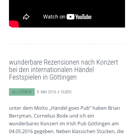
wunderbare Rezensionen nach Konzert
bei den internationalen Händel
Festspielen in Göttingen
ABGELEGT IN:
ALLGEMEIN
9. MAI 2016
GUIDO
unter dem Motto „Händel goes Pub“ haben Brian
Berryman, Cornelius Bode und ich ein
wunderbares Konzert im Irish Pub Göttingen am
04.05.2016 gegeben. Neben klassichen Stücken, die