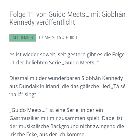
Folge 11 von Guido Meets… mit Siobhán
Kennedy veröffentlicht
ABGELEGT IN:
ALLGEMEIN
19. MAI 2016
GUIDO
es ist wieder soweit, seit gestern gibt es die Folge
11 der beliebten Serie „Guido Meets..“.
Diesmal mit der wunderbaren Siobhán Kennedy
aus Dundalk in Irland, die das gälische Lied
„Tá sé
’na lá“
singt.
„Guido Meets…“ ist eine Serie, in der ein
Gastmusiker mit mir zusammen spielt. Dabei ist
der musikalische Background nicht zwingend die
irische Ecke, aus der ich komme.