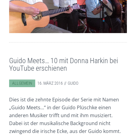
Guido Meets… 10 mit Donna Harkin bei
YouTube erschienen
ABGELEGT IN:
ALLGEMEIN
16. MÄRZ 2016
GUIDO
Dies ist die zehnte Episode der Serie mit Namen
„Guido Meets…“ in der Guido Plüschke einen
anderen Musiker trifft und mit ihm musiziert.
Dabei ist der musikalische Background nicht
zwingend die irische Ecke, aus der Guido kommt.