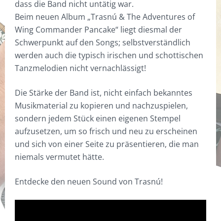
MEINE INSTRUMENTE UND
dass die Band nicht untätig war.
STANDARD
TASCHEN
CD/DVD
KONTAKT
ZUBEHÖR
Beim neuen Album „Trasnú & The Adventures of
EBENHOLZ
ZUBEHÖR
DISKOGRAFIE
SONSTIGES
Wing Commander Pancake“ liegt diesmal der
WORKSHOPS
Schwerpunkt auf den Songs; selbstverständlich
COCOBOLO
DIGITAL WORKSHOPS
SOUNDBEISPIELE
BODHRÁN WITZE
WARENKORB
werden auch die typisch irischen und schottischen
HOT RODS
DVD
VIDEOS
DIGITAL WORKSHOPS
Tanzmelodien nicht vernachlässigt!
KLICKSTICKS
CDS
FOTOS
Die Stärke der Band ist, nicht einfach bekanntes
Musikmaterial zu kopieren und nachzuspielen,
BESEN/BORSTEN
KUNSTDRUCKE
sondern jedem Stück einen eigenen Stempel
FILZ
T-SHIRTS & POLO-SHIRTS
aufzusetzen, um so frisch und neu zu erscheinen
und sich von einer Seite zu präsentieren, die man
VERY SPECIAL
GUTSCHEINE
niemals vermutet hätte.
Entdecke den neuen Sound von Trasnú!